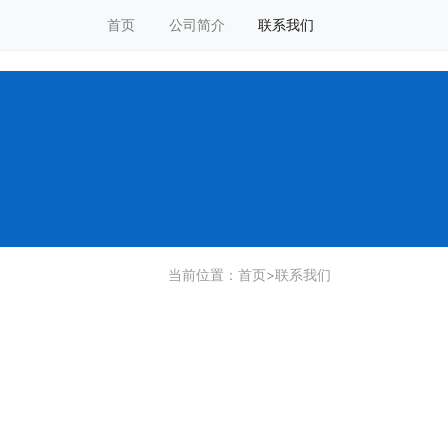
首页
公司简介
联系我们
当前位置：
首页
>
联系我们