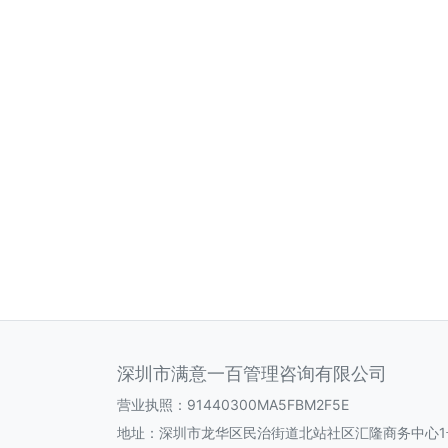
深圳市满意一百管理咨询有限公司
营业执照：91440300MA5FBM2F5E
地址：深圳市龙华区民治街道北站社区汇隆商务中心1号